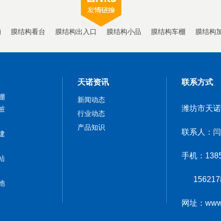
构
膜结构看台
膜结构出入口
膜结构小品
膜结构车棚
膜结构
天诺资讯
联系方式
棚
新闻动态
潍坊市天诺
桩
行业动态
产品知识
联系人：闫
建
手机：138
站
1562178
池
网址：www.w